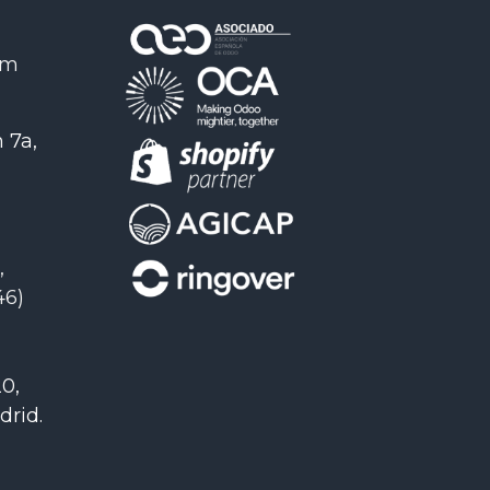
om
 7a,
,
46)
0,
drid
.