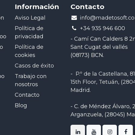
Información
Contacto
ón
Aviso Legal
​info@madetosoft.c
Política de
+34 935 946 600
doo
privacidad
- Camí Can Calders 8 2n
oo
Política de
Sant Cugat del vallés
cookies
(08173) BCN.
Casos de éxito
-
P.º de la Castellana, 81
oo
Trabajo con
15th Floor, Tetuán, (280
nosotros
Madrid
.
Contacto
Blog
-
C. de Méndez Álvaro, 2
Arganzuela, (28045) Ma