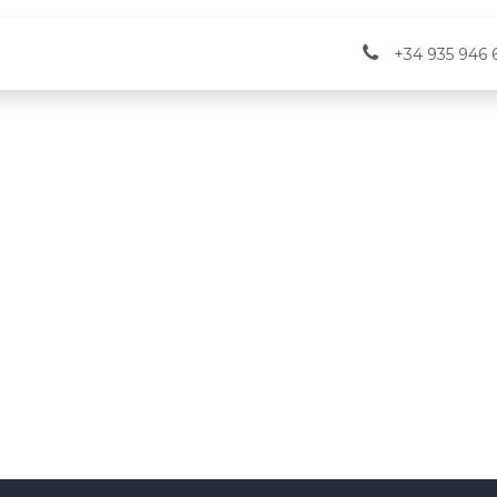
vicios
Verifactu
Eventos
+34 935 946 