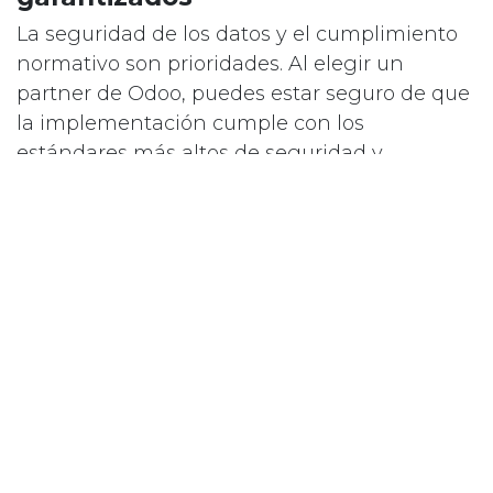
La seguridad de los datos y el cumplimiento
normativo son prioridades. Al elegir un
partner de Odoo, puedes estar seguro de que
la implementación cumple con los
estándares más altos de seguridad y
regulación.
8. Escalabilidad para el futuro
El crecimiento empresarial es inevitable. Un
partner de Odoo te proporciona una
implementación escalable
, listo para
adaptarse a tus necesidades en constante
cambio. La flexibilidad es clave para
mantenerse competitivo en un entorno
empresarial dinámico.
9. Costos transparentes y