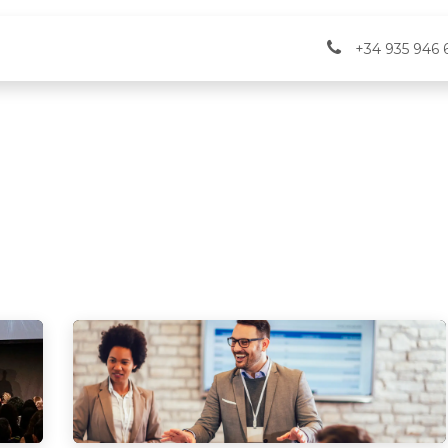
vicios
Verifactu
Eventos
+34 935 946 