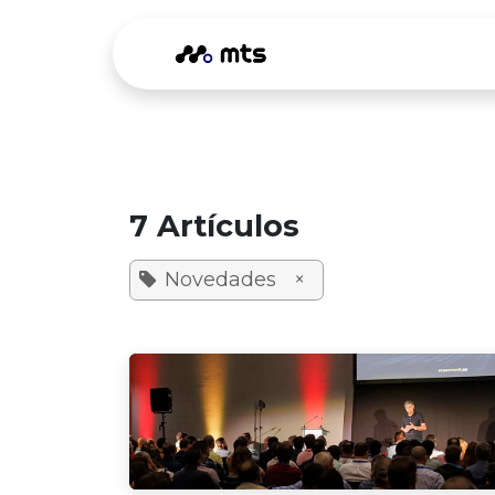
Ir al contenido
Odoo
Ser
7 Artículos
Novedades
×