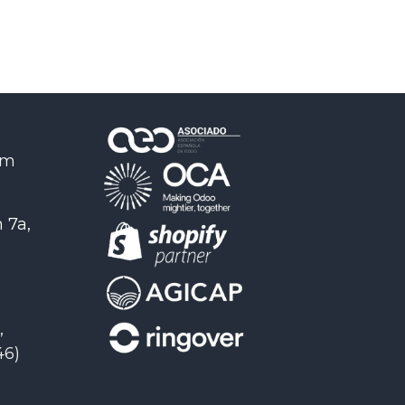
om
 7a,
,
46)