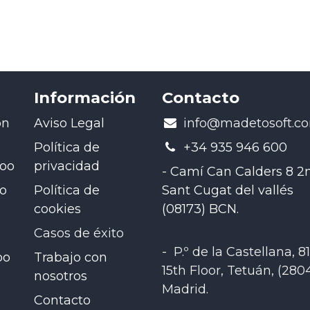
Información
Contacto
ón
Aviso Legal
​info@madetosoft.c
Política de
+34 935 946 600
doo
privacidad
- Camí Can Calders 8 2n
oo
Política de
Sant Cugat del vallés
cookies
(08173) BCN.
Casos de éxito
-
P.º de la Castellana, 81
oo
Trabajo con
15th Floor, Tetuán, (280
nosotros
Madrid
.
Contacto