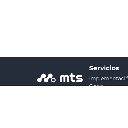
Servicios
Implementaci
Odoo
Consultoría O
Desarrollo Od
Integraciones
Odoo