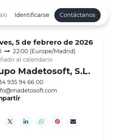
Identificarse
Contáctanos
600
ha y Hora
ves, 5 de febrero de 2026
0
22:00
(
Europe/Madrid
)
ñadir al calendario
upo Madetosoft, S.L.
34 935 94 66 00
nfo@madetosoft.com
partir