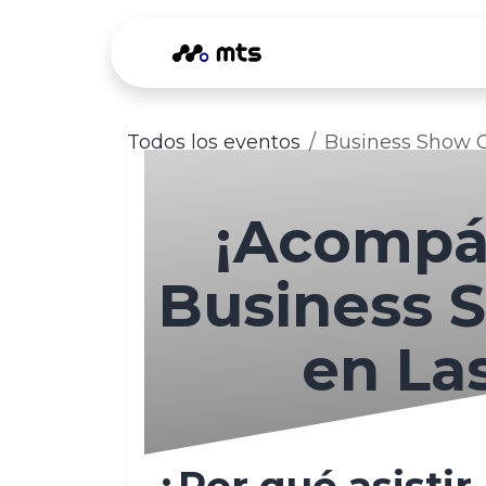
Ir al contenido
Odoo
Ser
Todos los eventos
Business Show O
¡Acompá
Business 
en La