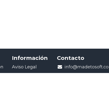
Información
Contacto
ón
Aviso Legal
​info@madetosoft.c
Política de
+34 935 946 600
doo
privacidad
- Camí Can Calders 8 2n
oo
Política de
Sant Cugat del vallés
cookies
(08173) BCN.
Casos de éxito