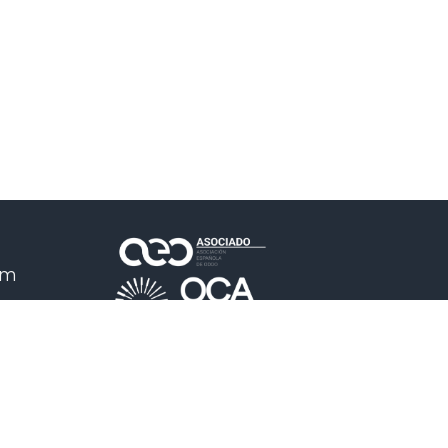
om
 7a,