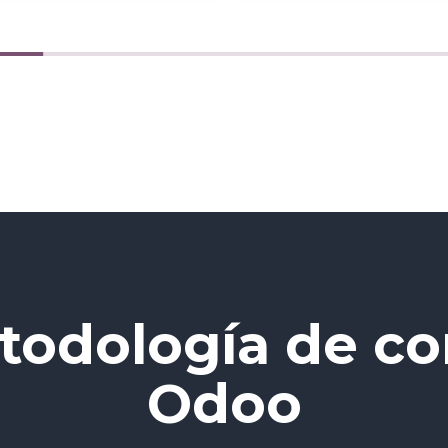
odología de co
Odoo