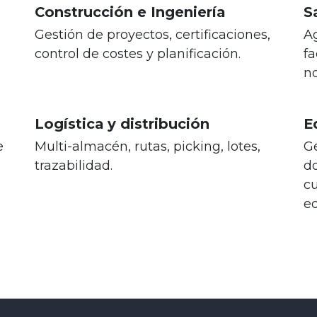
Construcción e Ingeniería
S
Gestión de proyectos, certificaciones,
Ag
control de costes y planificación.
fa
n
Logística y distribución
E
e
Multi-almacén, rutas, picking, lotes,
Ge
trazabilidad.
do
cu
ed