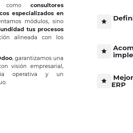
os como
consultores
icos especializados en
Defini
entamos módulos, sino
fundidad tus procesos
ción alineada con los
Acomp
imple
Odoo
, garantizamos una
 con visión empresarial,
cia operativa y un
Mejor
uo.
ERP