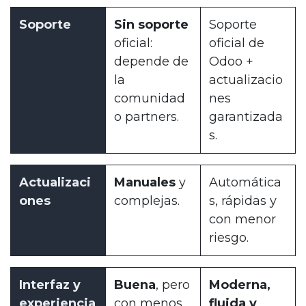
Soporte
Sin soporte
Soporte
oficial:
oficial de
depende de
Odoo +
la
actualizacio
comunidad
nes
o partners.
garantizada
s.
Actualizaci
Manuales
y
Automática
ones
complejas.
s, rápidas y
con menor
riesgo.
Interfaz y
Buena
, pero
Moderna,
experiencia
con menos
fluida y